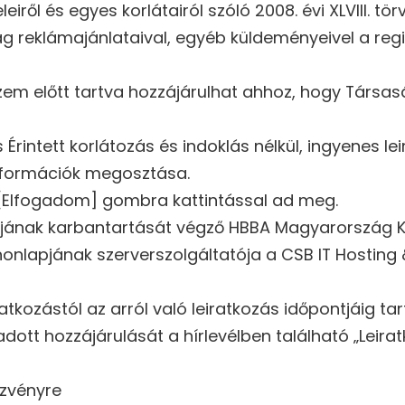
iről és egyes korlátairól szóló 2008. évi XLVIII. t
ág reklámajánlataival, egyéb küldeményeivel a re
szem előtt tartva hozzájárulhat ahhoz, hogy Társa
rintett korlátozás és indoklás nélkül, ingyenes lei
 információk megosztása.
z [Elfogadom] gombra kattintással ad meg.
jának karbantartását végző HBBA Magyarország Kor
 honlapjának szerverszolgáltatója a CSB IT Hosting
ratkozástól az arról való leiratkozás időpontjáig ta
adott hozzájárulását a hírlevélben található „Leir
ezvényre