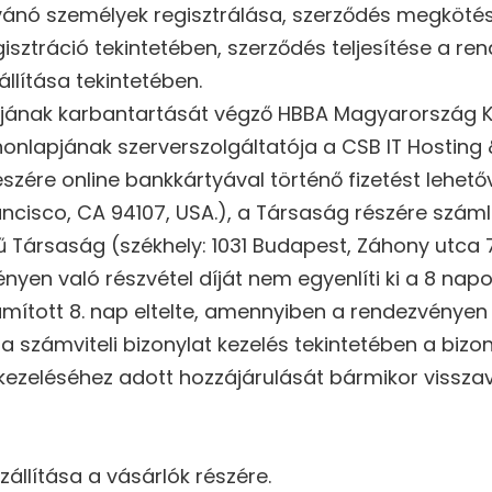
vánó személyek regisztrálása, szerződés megkötése
isztráció tekintetében, szerződés teljesítése a ren
állítása tekintetében.
jának karbantartását végző HBBA Magyarország Kor
 honlapjának szerverszolgáltatója a CSB IT Hosting
zére online bankkártyával történő fizetést lehetővé
n Francisco, CA 94107, USA.), a Társaság részére sz
ű Társaság (székhely: 1031 Budapest, Záhony utca 7
n való részvétel díját nem egyenlíti ki a 8 napos
ámított 8. nap eltelte, amennyiben a rendezvényen va
zámviteli bizonylat kezelés tekintetében a bizonyla
ezeléséhez adott hozzájárulását bármikor visszavo
zállítása a vásárlók részére.