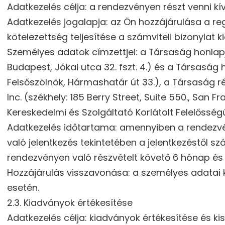
Adatkezelés célja: a rendezvényen részt venni kí
Adatkezelés jogalapja: az Ön hozzájárulása a reg
kötelezettség teljesítése a számviteli bizonylat ki
Személyes adatok címzettjei: a Társaság honlap
Budapest, Jókai utca 32. fszt. 4.) és a Társaság
Felsőszölnök, Hármashatár út 33.), a Társaság rés
Inc. (székhely: 185 Berry Street, Suite 550., Sa
Kereskedelmi és Szolgáltató Korlátolt Felelősség
Adatkezelés időtartama: amennyiben a rendezvénye
való jelentkezés tekintetében a jelentkezéstől sz
rendezvényen való részvételt követő 6 hónap és a s
Hozzájárulás visszavonása: a személyes adatai k
esetén.
2.3. Kiadványok értékesítése
Adatkezelés célja: kiadványok értékesítése és kis