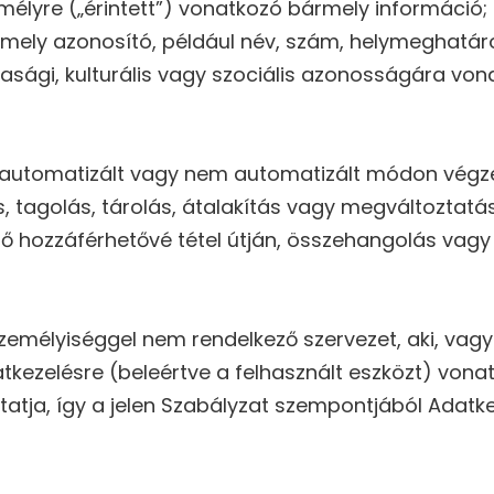
élyre („érintett”) vonatkozó bármely információ;
mely azonosító, például név, szám, helymeghatár
gazdasági, kulturális vagy szociális azonosságára 
automatizált vagy nem automatizált módon végze
, tagolás, tárolás, átalakítás vagy megváltoztatás,
 hozzáférhetővé tétel útján, összehangolás vagy ös
i személyiséggel nem rendelkező szervezet, aki, va
tkezelésre (beleértve a felhasznált eszközt) von
tatja, így a jelen Szabályzat szempontjából Adatk