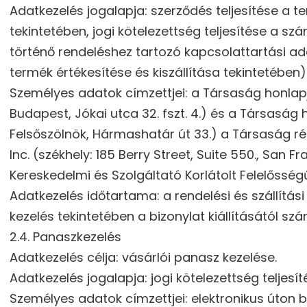
Adatkezelés jogalapja: szerződés teljesítése a t
tekintetében, jogi kötelezettség teljesítése a sz
történő rendeléshez tartozó kapcsolattartási ad
termék értékesítése és kiszállítása tekintetében)
Személyes adatok címzettjei: a Társaság honlap
Budapest, Jókai utca 32. fszt. 4.) és a Társaság
Felsőszölnök, Hármashatár út 33.) a Társaság rész
Inc. (székhely: 185 Berry Street, Suite 550., Sa
Kereskedelmi és Szolgáltató Korlátolt Felelősség
Adatkezelés időtartama: a rendelési és szállítási
kezelés tekintetében a bizonylat kiállításától számí
2.4. Panaszkezelés
Adatkezelés célja: vásárlói panasz kezelése.
Adatkezelés jogalapja: jogi kötelezettség teljesít
Személyes adatok címzettjei: elektronikus úto