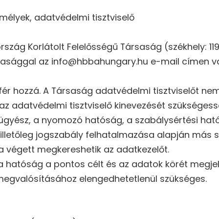
emélyek, adatvédelmi tisztviselő
ág Korlátolt Felelősségű Társaság (székhely: 1195 
asággal az info@hbbahungary.hu e-mail címen vag
 hozzá. A Társaság adatvédelmi tisztviselőt nem n
z adatvédelmi tisztviselő kinevezését szükségess
az ügyész, a nyomozó hatóság, a szabálysértési ha
letőleg jogszabály felhatalmazása alapján más s
sa végett megkereshetik az adatkezelőt.
hatóság a pontos célt és az adatok körét megjel
megvalósításához elengedhetetlenül szükséges.