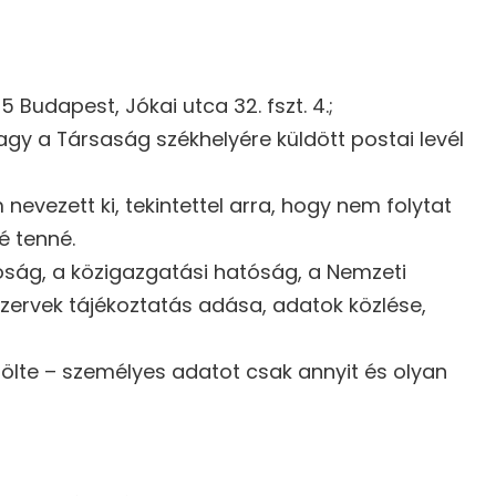
Budapest, Jókai utca 32. fszt. 4.;
y a Társaság székhelyére küldött postai levél
evezett ki, tekintettel arra, hogy nem folytat
é tenné.
tóság, a közigazgatási hatóság, a Nemzeti
zervek tájékoztatás adása, adatok közlése,
ölte – személyes adatot csak annyit és olyan