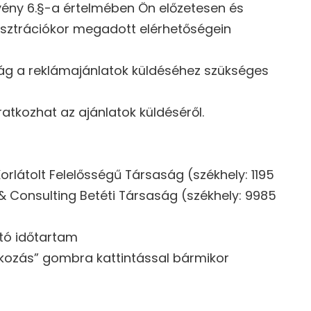
örvény 6.§-a értelmében Ön előzetesen és
gisztrációkor megadott elérhetőségein
ság a reklámajánlatok küldéséhez szükséges
ratkozhat az ajánlatok küldéséről.
látolt Felelősségű Társaság (székhely: 1195
 & Consulting Betéti Társaság (székhely: 9985
rtó időtartam
atkozás” gombra kattintással bármikor