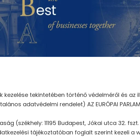
kezelése tekintetében történő védelméről és az i
általános adatvédelmi rendelet) AZ EURÓPAI PARLA
ság (székhely: 11195 Budapest, Jókai utca 32. fszt
datkezelési tájékoztatóban foglalt szerint kezeli