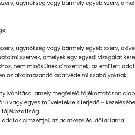
i szerv, ügynökség vagy bármely egyéb szerv, ame
ge;
szerv, ügynökség vagy bármely egyéb szerv, akivel
hatalmi szervek, amelyek egy egyedi vizsgálat ker
z, nem minősülnek címzettnek; az említett adatok 
lően az alkalmazandó adatvédelmi szabályoknak;
nyilvánítása, amely megfelelő tájékoztatáson alapu
örű vagy egyes műveletekre kiterjedő – kezeléséhe
 tájékozottság.
s adatok címzettjei, az adatkezelés időtartama