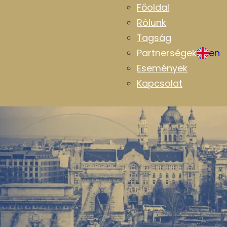
Főoldal
Rólunk
Tagság
Partnerségek
en
Események
Kapcsolat