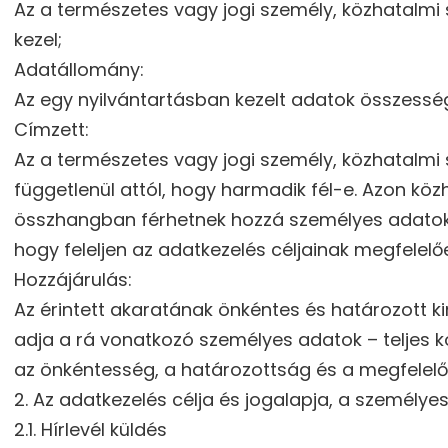
Az a természetes vagy jogi személy, közhatalm
kezel;
Adatállomány:
Az egy nyilvántartásban kezelt adatok összessé
Címzett:
Az a természetes vagy jogi személy, közhatalmi 
függetlenül attól, hogy harmadik fél-e. Azon köz
összhangban férhetnek hozzá személyes adatokho
hogy feleljen az adatkezelés céljainak megfele
Hozzájárulás:
Az érintett akaratának önkéntes és határozott ki
adja a rá vonatkozó személyes adatok – teljes k
az önkéntesség, a határozottság és a megfelelő
2. Az adatkezelés célja és jogalapja, a személye
2.1. Hírlevél küldés