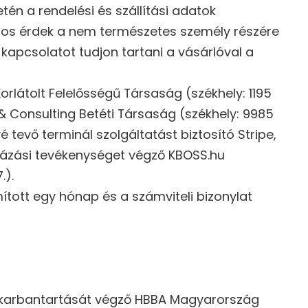
tén a rendelési és szállítási adatok
g jogos érdek a nem természetes személy részére
kapcsolatot tudjon tartani a vásárlóval a
látolt Felelősségű Társaság (székhely: 1195
 & Consulting Betéti Társaság (székhely: 9985
 tevő terminál szolgáltatást biztosító Stripe,
ámlázási tevékenységet végző KBOSS.hu
.).
mított egy hónap és a számviteli bizonylat
k karbantartását végző HBBA Magyarország