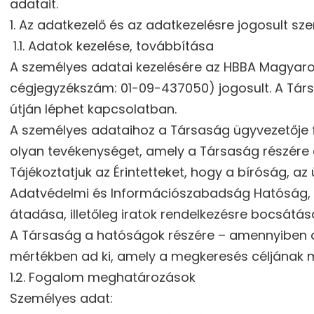
adatait.
1. Az adatkezelő és az adatkezelésre jogosult sz
1.1. Adatok kezelése, továbbítása
A személyes adatai kezelésére az HBBA Magyarorsz
cégjegyzékszám: 01-09-437050) jogosult. A Társ
útján léphet kapcsolatban.
A személyes adataihoz a Társaság ügyvezetője fér
olyan tevékenységet, amely a Társaság részére a
Tájékoztatjuk az Érintetteket, hogy a bíróság, 
Adatvédelmi és Információszabadság Hatóság, il
átadása, illetőleg iratok rendelkezésre bocsátá
A Társaság a hatóságok részére – amennyiben a 
mértékben ad ki, amely a megkeresés céljának 
1.2. Fogalom meghatározások
Személyes adat: