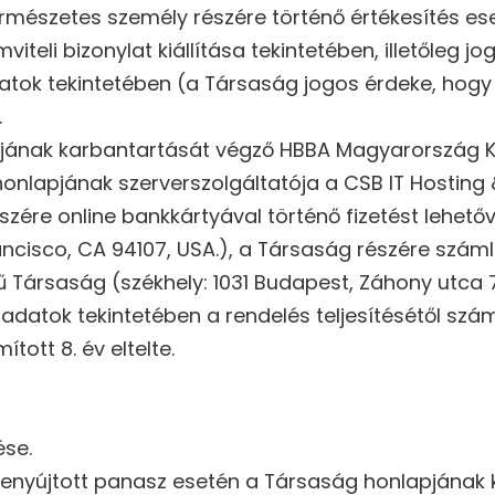
ermészetes személy részére történő értékesítés ese
ámviteli bizonylat kiállítása tekintetében, illetőle
atok tekintetében (a Társaság jogos érdeke, hogy 
.
jának karbantartását végző HBBA Magyarország Kor
 honlapjának szerverszolgáltatója a CSB IT Hosting
ére online bankkártyával történő fizetést lehetővé
n Francisco, CA 94107, USA.), a Társaság részére sz
ű Társaság (székhely: 1031 Budapest, Záhony utca 7
 adatok tekintetében a rendelés teljesítésétől szá
tott 8. év eltelte.
ése.
n benyújtott panasz esetén a Társaság honlapjána