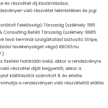
 és részvételi díj kiszámlázása.
dezvényen való részvétel tekintetében és jogi
látolt Felelősségű Társaság (székhely: 1195
 & Consulting Betéti Társaság (székhely: 9985
 tevő terminál szolgáltatást biztosító Stripe,
ámlázási tevékenységet végző KBOSS.hu
.).
 fizetési határidőn belül, akkor a rendezvényre
ló részvétel díját kiegyenlíti, akkor a
t kiállításától számított 8. év eltelte.
nhatja a rendezvényen való részvételtől elállás