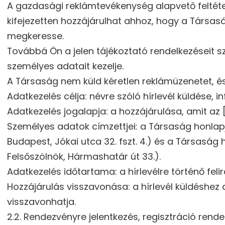
A gazdasági reklámtevékenység alapvető feltétele
kifejezetten hozzájárulhat ahhoz, hogy a Társas
megkeresse.
Továbbá Ön a jelen tájékoztató rendelkezéseit 
személyes adatait kezelje.
A Társaság nem küld kéretlen reklámüzenetet, és É
Adatkezelés célja: névre szóló hírlevél küldése,
Adatkezelés jogalapja: a hozzájárulása, amit a
Személyes adatok címzettjei: a Társaság honlap
Budapest, Jókai utca 32. fszt. 4.) és a Társaság
Felsőszölnök, Hármashatár út 33.).
Adatkezelés időtartama: a hírlevélre történő feli
Hozzájárulás visszavonása: a hírlevél küldéshez 
visszavonhatja.
2.2. Rendezvényre jelentkezés, regisztráció rend