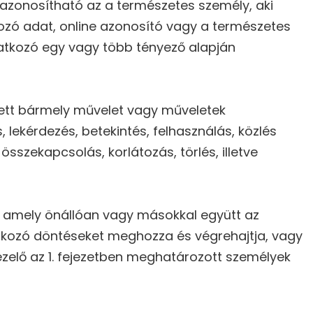
 azonosítható az a természetes személy, aki
ozó adat, online azonosító vagy a természetes
vonatkozó egy vagy több tényező alapján
tt bármely művelet vagy műveletek
 lekérdezés, betekintés, felhasználás, közlés
szekapcsolás, korlátozás, törlés, illetve
gy amely önállóan vagy másokkal együtt az
atkozó döntéseket meghozza és végrehajtja, vagy
ezelő az 1. fejezetben meghatározott személyek